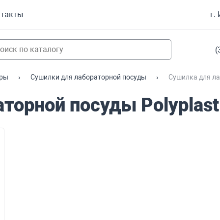
нтакты
г.
(
ары
Сушилки для лабораторной посуды
Сушилка для ла
торной посуды Polyplast 