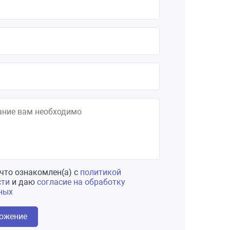
что ознакомлен(а) с
политикой
сти
и даю
согласие на обработку
ных
ложение