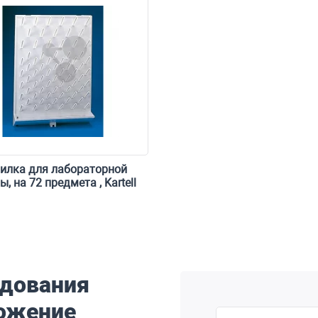
илка для лабораторной
ы, на 72 предмета , Kartell
удования
ожение