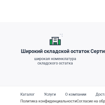
Преимущества
Широкий складской остаток
Серти
широкая номенклатура
складского остатка
Каталог
Услуги
О компании
Дост
Политика конфиденциальности
Согласие на об