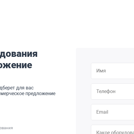
удования
ожение
дберет для вас
оммерческое предложение
дования