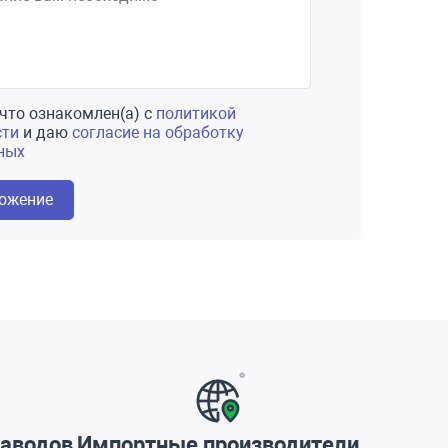
что ознакомлен(а) с
политикой
сти
и даю
согласие на обработку
ных
ложение
аводов
Импортные производители