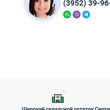
(3952) 39-96
Преимущества
Широкий складской остаток
Серти