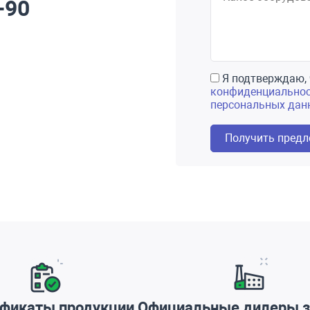
-90
Я подтверждаю, 
конфиденциально
персональных дан
Получить пред
фикаты продукции
Официальные дилеры з